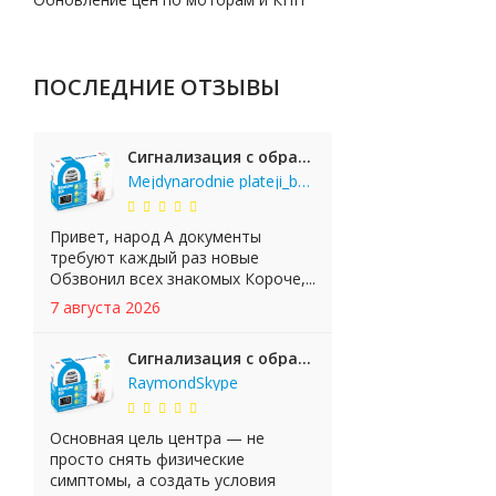
ПОСЛЕДНИЕ ОТЗЫВЫ
Сигнализация с обратной связью StarLine E65 BT 2CAN+LIN
Mejdynarodnie plateji_bgKi
Привет, народ А документы
требуют каждый раз новые
Обзвонил всех знакомых Короче,...
7 августа 2026
Сигнализация с обратной связью StarLine E65 BT 2CAN+LIN
RaymondSkype
Основная цель центра — не
просто снять физические
симптомы, а создать условия