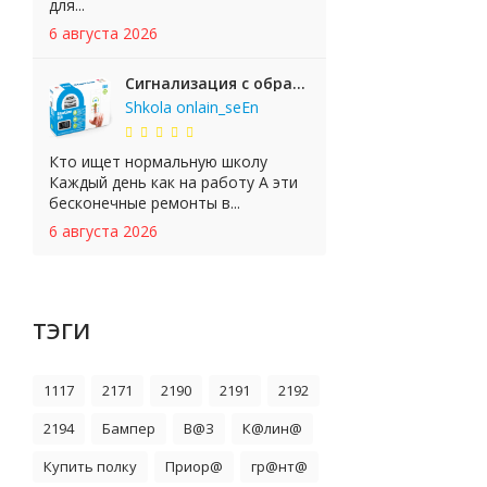
для...
6 августа 2026
Сигнализация с обратной связью StarLine E65 BT 2CAN+LIN
Shkola onlain_seEn
Кто ищет нормальную школу
Каждый день как на работу А эти
бесконечные ремонты в...
6 августа 2026
ТЭГИ
1117
2171
2190
2191
2192
2194
Бампер
В@З
К@лин@
Купить полку
Приор@
гр@нт@