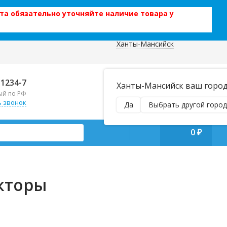
та обязательно уточняйте наличие товара у
Ханты-Мансийск
 данных
Отправляем почтой и ТК,
-1234-7
Ханты-Мансийск ваш город
наложенным платежом!
ый по РФ
Пн–Вс 9:00–21:00
ь звонок
Да
Выбрать другой город
manager@regiontehsnab.ru
0
₽
кторы