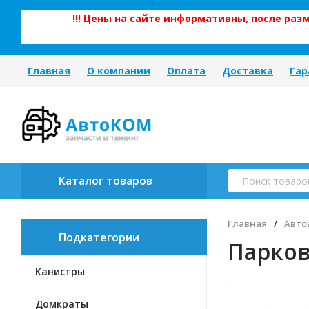
!!! Цены на сайте информативны, после ра
Главная
О компании
Оплата
Доставка
Гар
Каталог товаров
Главная
/
Авто
Подкатегории
Парков
Канистры
Домкраты