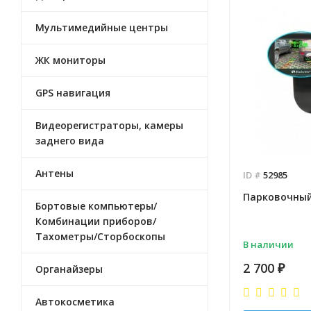
Мультимедийные центры
ЖК мониторы
GPS навигация
Видеорегистраторы, камеры
заднего вида
Антены
ID #
52985
Парковочный 
Бортовые компьютеры/
Комбинации приборов/
Тахометры/Сторбоскопы
В наличии
2 700
₽
Органайзеры
Автокосметика