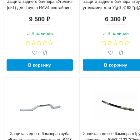
Защита заднего бампера «Уголки»
защита заднего бампера «тру
(d51) для Toyota RAV4 рестайлинг,
уголками» для У@З 3163 "p@t
(2015-н.в.)(Окрашенное)
rs (d63.5) (сталь)
9 500
6 300
₽
₽
В наличии
В наличии
В корзину
В корзину
Защита заднего бампера труба
Защита заднего бампера «Тру
«Волна-люкс» с проступью, B@3
проступью» B@3 2123 "Chevr