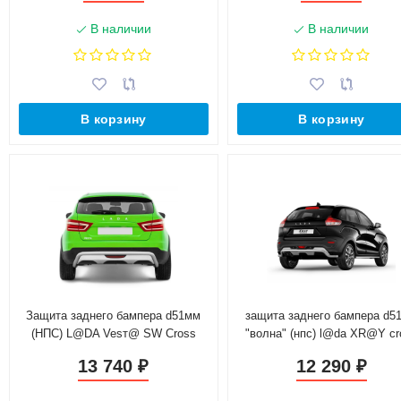
В наличии
В наличии
В корзину
В корзину
Защита заднего бампера d51мм
защита заднего бампера d5
(НПС) L@DA Vesт@ SW Cross
"волна" (нпс) l@da XR@Y cr
(2017-н.в.)
(2018-н.в.)
13 740
12 290
₽
₽