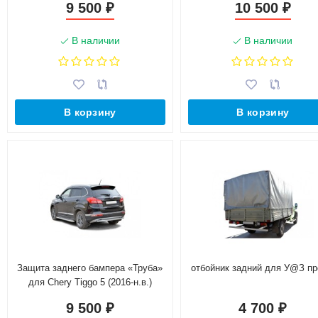
9 500
10 500
₽
₽
(Окрашенное)
В наличии
В наличии
В корзину
В корзину
Защита заднего бампера «Труба»
отбойник задний для У@З п
для Сhery Tiggo 5 (2016-н.в.)
(Окрашенное)
9 500
4 700
₽
₽