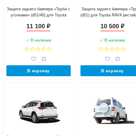
Защита заднего бампера «Труба с
Защита заднего бампера «Тр
уголками» (d51/40) для Toyota
(d51) для Toyota RAV4 рестай
RAV4 рестайлинг, (2015-н.в.)
(2015-н.в.)(Окрашенное)
11 100
10 500
₽
₽
(Окрашенное)
В наличии
В наличии
В корзину
В корзину