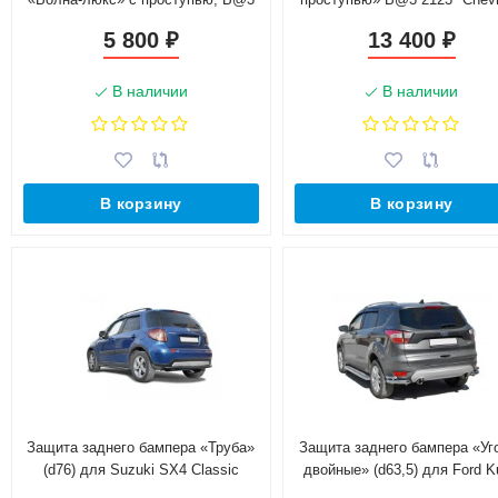
2123 "Chevrolet Niv@"
Niv@" RS (d76), нержавею
5 800
13 400
₽
₽
сталь
В наличии
В наличии
В корзину
В корзину
Защита заднего бампера «Труба»
Защита заднего бампера «Уг
(d76) для Suzuki SX4 Classic
двойные» (d63,5) для Ford K
рестайлинг (2009-2014)
(2016-н.в.)(Окрашенное)