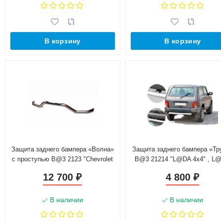
В корзину
В корзину
Защита заднего бампера «Волна»
Защита заднего бампера «Тр
с проступью B@3 2123 "Chevrolet
B@3 21214 "L@DA 4х4" , L
Niv@" (d 63,5), нержавеющая
4x4 Urban
12 700
4 800
₽
₽
сталь
В наличии
В наличии