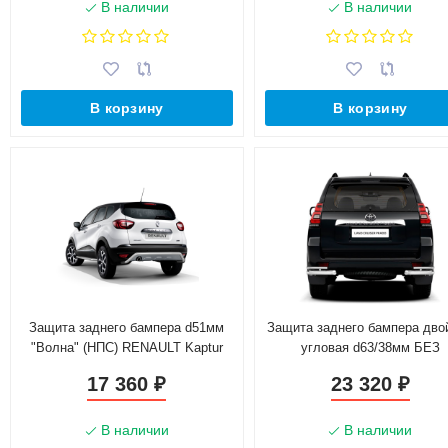
В наличии
В наличии
В корзину
В корзину
Защита заднего бампера d51мм
Защита заднего бампера дво
"Волна" (НПС) RENAULT Kaptur
угловая d63/38мм БЕЗ
(2016-н.в.)
ПНЕВМОПОДВЕСКИ (НПС
17 360
23 320
₽
₽
TOYOTA LAND CRUISER PR
150 (2017-н.в.)
В наличии
В наличии