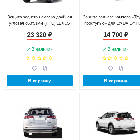
Защита заднего бампера двойная
Защита заднего бампера «Тру
угловая d63/51мм (НПС) LEXUS
проступью» для L@DA L@Я
450D (2015-н.в.)
(d63.5), нержавеющая ста
23 320
14 700
₽
₽
В наличии
В наличии
В корзину
В корзину