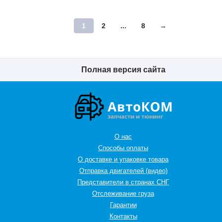
1
2
...
8
→
Полная версия сайта
О нас
Способы оплаты
О доставке и упаковке товара
Отправка двигателей (видео)
Представители в странах СНГ
Oтслеживание груза
Гарантии
Контакты