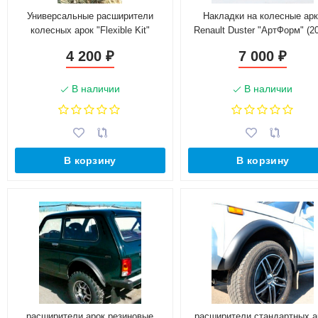
Универсальные расширители
Накладки на колесные арк
колесных арок "Flexible Kit"
Renault Duster "АртФорм" (2
2015 г.в.)
4 200
7 000
₽
₽
В наличии
В наличии
В корзину
В корзину
расширители арок резиновые
расширители стандартных а